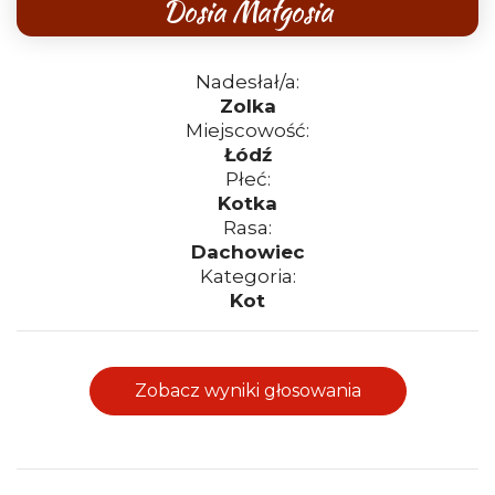
Dosia Małgosia
Nadesłał/a:
Zolka
Miejscowość:
Łódź
Płeć:
Kotka
Rasa:
Dachowiec
Kategoria:
Kot
Zobacz wyniki głosowania