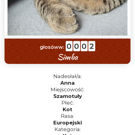
0
0
0
2
głosóww:
Simba
Nadesłał/a:
Anna
Miejscowość:
Szamotuły
Płeć:
Kot
Rasa:
Europejski
Kategoria: